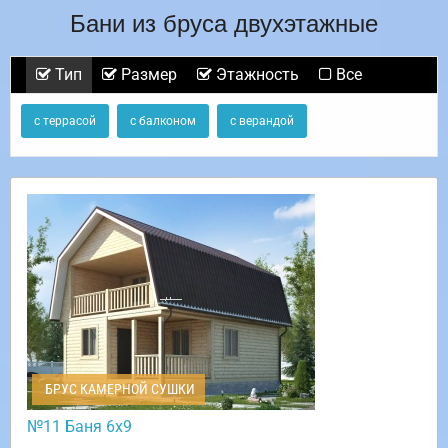
Бани из бруса двухэтажные
Тип
Размер
Этажность
Все
с террасой
с балконом
с верандой
БРУС КАМЕРНОЙ СУШКИ
№11 Баня 6х9