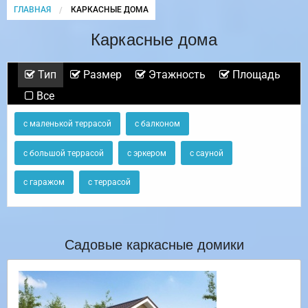
ГЛАВНАЯ
CURRENT:
КАРКАСНЫЕ ДОМА
Каркасные дома
Тип
Размер
Этажность
Площадь
Все
с маленькой террасой
с балконом
с большой террасой
с эркером
с сауной
с гаражом
с террасой
Садовые каркасные домики