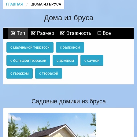
ГЛАВНАЯ
CURRENT:
ДОМА ИЗ БРУСА
Дома из бруса
Тип
Размер
Этажность
Все
с маленькой террасой
с балконом
с большой террасой
с эркером
с сауной
с гаражом
с террасой
Садовые домики из бруса