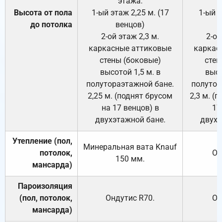
этажа:
Высота от пола
1-ый этаж 2,25 м. (17
1-ый э
до потолка
венцов)
2-ой этаж 2,3 м.
2-ой
каркасные аттиковые
каркас
стены (боковые)
стен
высотой 1,5 м. в
высо
полутораэтажной бане.
полутор
2,25 м. (поднят брусом
2,3 м. (
на 17 венцов) в
17
двухэтажной бане.
двухэ
Утепление (пол,
Минеральная вата
Knauf
потолок,
От
150
мм.
мансарда)
Пароизоляция
(пол, потолок,
Ондутис
R70
.
От
мансарда)