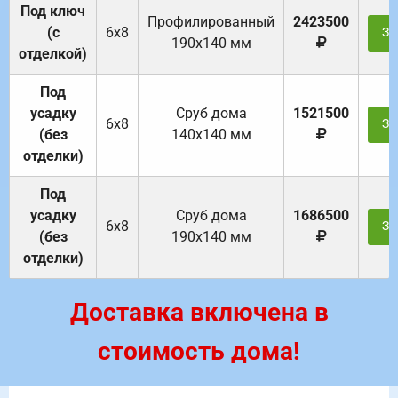
Под ключ
Профилированный
2423500
(с
6х8
За
190х140 мм
отделкой)
Под
усадку
Cруб дома
1521500
6х8
За
(без
140х140 мм
отделки)
Под
усадку
Cруб дома
1686500
6х8
За
(без
190х140 мм
отделки)
Доставка включена в
стоимость дома!