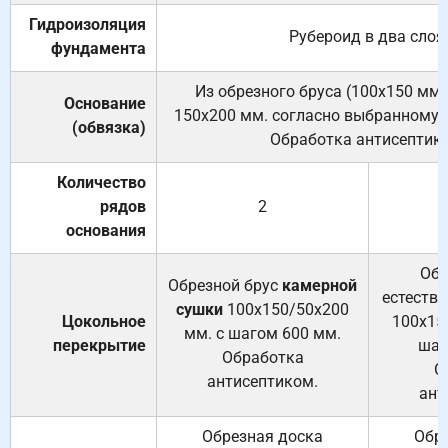
Гидроизоляция
Рубероид в два слоя
фундамента
Из обрезного бруса (100х150 мм.
Основание
150х200 мм. согласно выбранному с
(обвязка)
Обработка антисептик
Количество
рядов
2
основания
Обр
Обрезной брус
камерной
естеств
сушки
100х150/50х200
Цокольное
100х15
мм. с шагом 600 мм.
перекрытие
шаг
Обработка
О
антисептиком.
ант
Обрезная доска
Обр