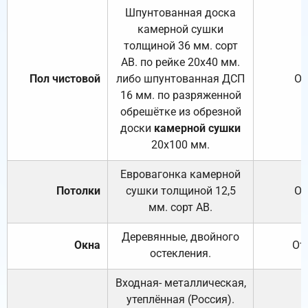
Шпунтованная доска
камерной сушки
толщиной 36 мм. сорт
АВ. по рейке 20х40 мм.
Пол чистовой
либо шпунтованная ДСП
От
16 мм. по разряженной
обрешётке из обрезной
доски
камерной сушки
20х100 мм.
Евровагонка камерной
Потолки
сушки толщиной 12,5
От
мм. сорт АВ.
Деревянные, двойного
Окна
От
остекления.
Входная- металлическая,
утеплённая (Россия).