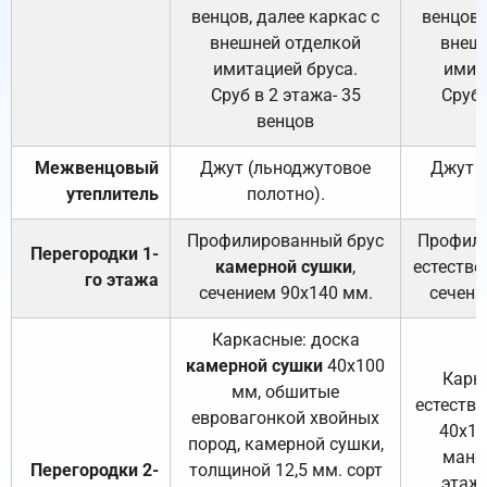
венцов, далее каркас с
венцов,
внешней отделкой
внеш
имитацией бруса.
имит
Сруб в 2 этажа- 35
Сруб 
венцов
Межвенцовый
Джут (льноджутовое
Джут 
утеплитель
полотно).
п
Профилированный брус
Профили
Перегородки 1-
камерной сушки
,
естестве
го этажа
сечением 90х140 мм.
сечени
Каркасные: доска
камерной сушки
40х100
Карк
мм, обшитые
естеств
евровагонкой хвойных
40х10
пород, камерной сушки,
манса
Перегородки 2-
толщиной 12,5 мм. сорт
этажа