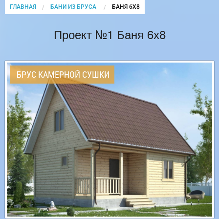
ГЛАВНАЯ
БАНИ ИЗ БРУСА
CURRENT:
БАНЯ 6Х8
Проект №1 Баня 6х8
БРУС КАМЕРНОЙ СУШКИ