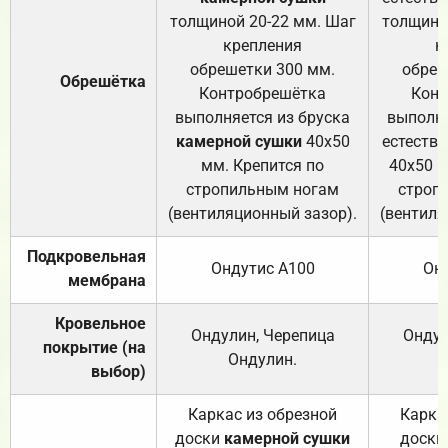
толщиной 20-22 мм. Шаг
толщино
крепления
к
обрешетки 300 мм.
обреш
Обрешётка
Контробрешётка
Конт
выполняется из бруска
выполня
камерной сушки
40х50
естеств
мм. Крепится по
40х50 м
стропильным ногам
строп
(вентиляционный зазор).
(вентиля
Подкровельная
Ондутис А100
Он
мембрана
Кровельное
Ондулин, Черепица
Ондул
покрытие (на
Ондулин.
выбор)
Каркас из обрезной
Карка
доски
камерной сушки
доски