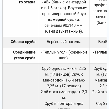
го этажа
«АВ» (бани с мансардой
профили
и в 1,5 этажа). Брусовые:
естестве
профилированный брус
сечени
камерной сушки
,
(бани 
сечением 90х140 мм.
(бани двухэтажные).
Сборка сруба
Берёзовый нагель.
Берёз
Соединение
«Тёплый угол» (коренной
«Тёплый 
углов сруба
шип).
Сруб одноэтажный: 2,25
Сруб од
м. (17 венцов) Сруб с
м. (17
мансардой: 1-ый этаж-
мансард
2,25 м. (17 венцов)
2,3 м
2-ой этаж (мансарда)- 2,3
2-ой этаж
м.
Сруб в полтора и два
Сруб в