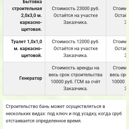
Бытовка
строительная
Стоимость 23000 руб.
Стоимо
2,0х3,0 м.
Остаётся на участке
Остаёт
каркасно-
Заказчика.
З
щитовая.
Туалет 1,0х1,0
Стоимость 12000 руб.
Стоимо
м. каркасно-
Остаётся на участке
Остаёт
щитовой.
Заказчика.
З
Стоимость аренды на
Стоимо
весь срок строительства
весь сро
Генератор
10000 руб. ГСМ за счёт
10000 р
Заказчика.
З
Строительство бань может осуществляться в
нескольких видах: под ключ и под усадку, когда сруб
отстаивается определенное время.