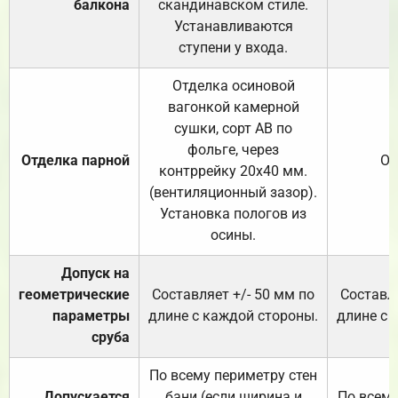
балкона
скандинавском стиле.
Устанавливаются
ступени у входа.
Отделка осиновой
вагонкой камерной
сушки, сорт АВ по
фольге, через
Отделка парной
От
контррейку 20х40 мм.
(вентиляционный зазор).
Установка пологов из
осины.
Допуск на
геометрические
Составляет +/- 50 мм по
Составля
параметры
длине с каждой стороны.
длине с 
сруба
По всему периметру стен
Допускается
бани (если ширина и
По всему