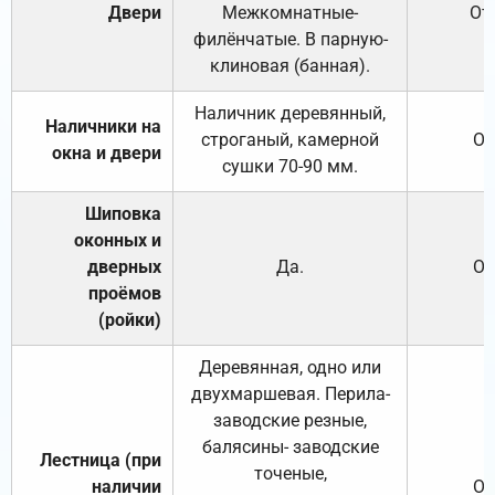
Двери
Межкомнатные-
От
филёнчатые. В парную-
клиновая (банная).
Наличник деревянный,
Наличники на
строганый, камерной
От
окна и двери
сушки 70-90 мм.
Шиповка
оконных и
дверных
Да.
От
проёмов
(ройки)
Деревянная, одно или
двухмаршевая. Перила-
заводские резные,
балясины- заводские
Лестница (при
точеные,
наличии
От