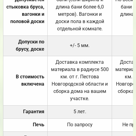
стыковка бруса,
длина бани более 6,0
бани (
вагонки и
метров). Вагонки и
длина 
половой доски
доски пола в каждой
отдельной комнате.
Допуски по
+/- 5 мм.
брусу, доске
Доставка комплекта
Достав
материала в радиусе 500
материал
В стоимость
км. от г. Пестова
км. 
включена
Новгородской области и
Новгоро
сборка дома на вашем
сборка
участке.
Гарантия
5 лет.
Печь
По запросу
Не пр