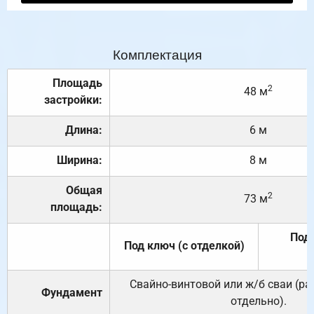
Комплектация
Площадь
2
48 м
застройки:
Длина:
6 м
Ширина:
8 м
Общая
2
73 м
площадь:
Под 
Под ключ (с отделкой)
Свайно-винтовой или ж/б сваи (р
Фундамент
отдельно).