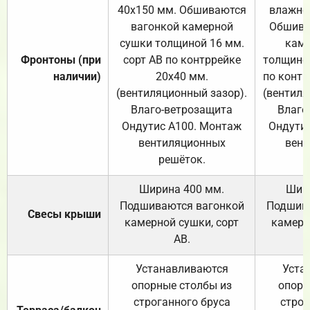
40х150 мм. Обшиваются
влажно
вагонкой камерной
Обшива
сушки толщиной 16 мм.
каме
Фронтоны (при
сорт АВ по контррейке
толщиной
наличии)
20х40 мм.
по контр
(вентиляционный зазор).
(вентиля
Влаго-ветрозащита
Влаго
Ондутис А100. Монтаж
Ондути
вентиляционных
вент
решёток.
Ширина 400 мм.
Шир
Подшиваются вагонкой
Подшива
Свесы крыши
камерной сушки, сорт
камерн
АВ.
Устанавливаются
Уста
опорные столбы из
опорн
строганного бруса
строг