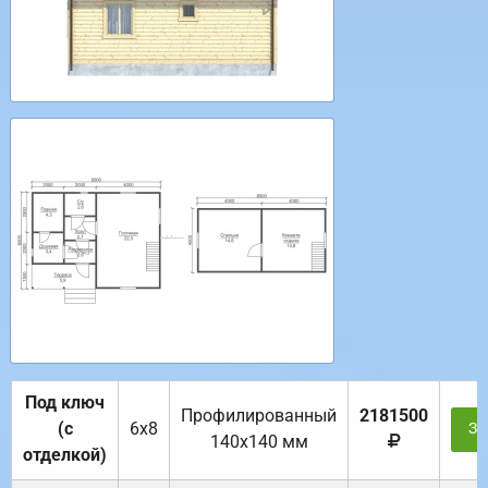
Под ключ
Профилированный
2181500
(с
6х8
За
140х140 мм
отделкой)