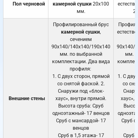
Пол черновой
камерной сушки
20х100
естеств
мм.
2
Профилированный брус
Профили
камерной сушки
,
естестве
сечением
с
90х140/140х140/190х140
90х140/
мм. по выбранной
мм. 
комплектации. Два вида
комплек
профиля:
п
1. С двух сторон, прямой
1. С дву
со снятой фаской. 2.
со сня
Снаружи под «блок-
Снару
Внешние стены
хаус», внутри прямой.
хаус», 
Высота сруба: Сруб
Высот
одноэтажный- 17 венцов
одноэта
Сруб с мансардой- 17
Сруб с
венцов
Сруб в 1,5 этажа- 17
Сруб в