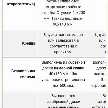
устанавливаются
второго этажа)
стартовые точёные
столбы. Ступени 40х200
мм. Тетива лестницы-
90х140 мм.
Двускатная, ломаная
Двуска
или вальмовая в
или 
Крыша
соответствии с
соо
проектом.
п
Выполнена из обрезной
Выполне
доски
камерной сушки
доски
Стропильная
40х150 мм. Шаг
влажно
система
установки стропильных
Шаг
ног 600 мм.
стропиль
Выполняется
Вы
из обрезной доски
из об
камерной сушки
естеств