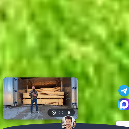
🔇
⛶
✖