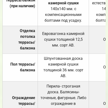
Терраса/балкон
камерной сушки
естеств
(при наличии)
140х140 мм. с
140
компенсационными
компе
болтами под усадку.
болтам
Отделка
Евровагонка камерной
потолка
сушки толщиной 12,5
От
террасы/
мм. сорт АВ.
балкона
Шпунтованная доска
Пол террасы/
камерной сушки
От
балкона
толщиной 36 мм. сорт
АВ.
Перила- строганая
доска. Балясины-
Ограждение
точеные, фигурные. Либо
террасы/
ограждение в
От