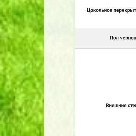
Цокольное перекры
Пол черно
Внешние ст