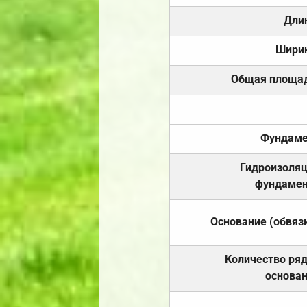
Дли
Шири
Общая площа
Фундаме
Гидроизоля
фундамен
Основание (обвяз
Количество ря
основа