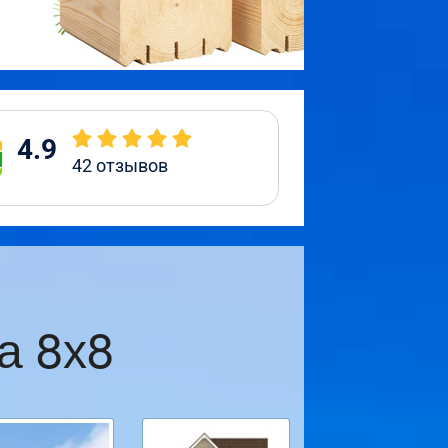
4.9
42
отзывов
а 8х8