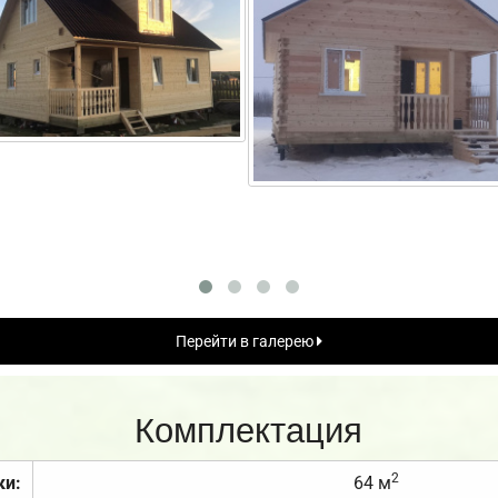
Перейти в галерею
Комплектация
2
ки:
64 м