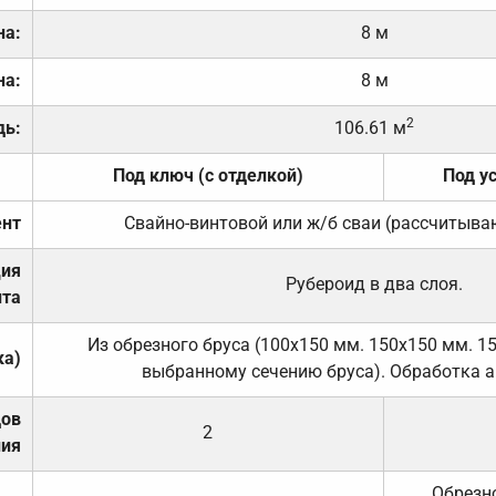
на:
8 м
на:
8 м
2
дь:
106.61 м
Под ключ (с отделкой)
Под у
нт
Свайно-винтовой или ж/б сваи (рассчитыва
ция
Рубероид в два слоя.
та
Из обрезного бруса (100х150 мм. 150х150 мм. 1
ка)
выбранному сечению бруса). Обработка а
дов
2
ния
Обрезно