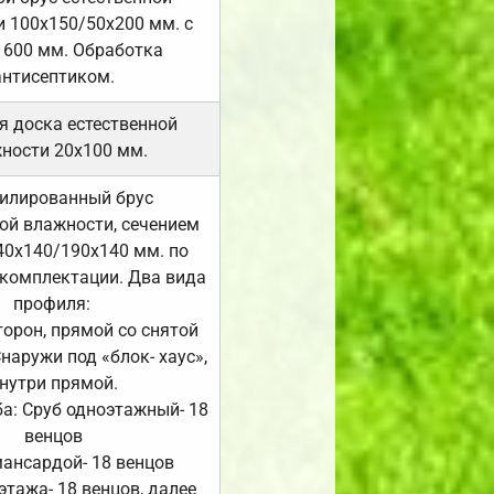
 100х150/50х200 мм. с
 600 мм. Обработка
антисептиком.
я доска естественной
ности 20х100 мм.
илированный брус
ой влажности, сечением
40х140/190х140 мм. по
комплектации. Два вида
профиля:
сторон, прямой со снятой
Снаружи под «блок- хаус»,
нутри прямой.
а: Сруб одноэтажный- 18
венцов
мансардой- 18 венцов
 этажа- 18 венцов, далее