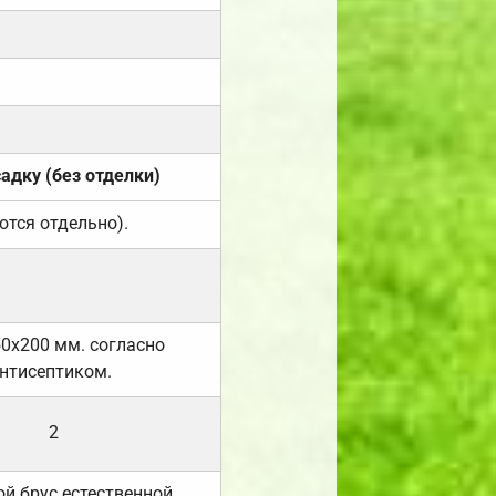
садку (без отделки)
ются отдельно).
50х200 мм. согласно
нтисептиком.
2
й брус естественной