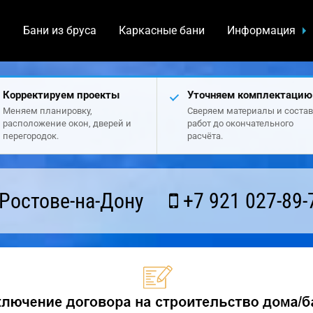
а
Бани из бруса
Каркасные бани
Информация
Корректируем проекты
Уточняем комплектацию
Меняем планировку,
Сверяем материалы и состав
расположение окон, дверей и
работ до окончательного
перегородок.
расчёта.
Ростове-на-Дону
+7 921 027-89-