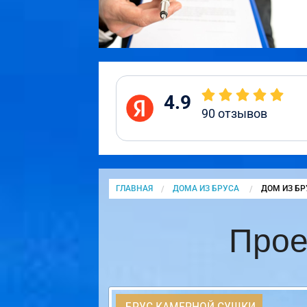
4.9
90
отзывов
ГЛАВНАЯ
ДОМА ИЗ БРУСА
CURRENT:
ДОМ ИЗ БР
Прое
БРУС КАМЕРНОЙ СУШКИ