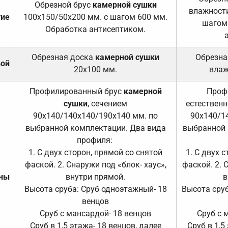
Обрезной брус
камерной сушки
влажности
тие
100х150/50х200 мм. с шагом 600 мм.
шагом
Обработка антисептиком.
Обрезная доска
камерной сушки
Обрезна
вой
20х100 мм.
влаж
Профилированный брус
камерной
Проф
сушки
, сечением
естественн
90х140/140х140/190х140 мм. по
90х140/1
выбранной комплектации. Два вида
выбранной 
профиля:
1. С двух сторон, прямой со снятой
1. С двух 
фаской. 2. Снаружи под «блок- хаус»,
фаской. 2. 
ены
внутри прямой.
в
Высота сруба: Сруб одноэтажный- 18
Высота сруб
венцов
Сруб с мансардой- 18 венцов
Сруб с 
Сруб в 1,5 этажа- 18 венцов, далее
Сруб в 1,5