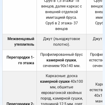
Сруб в 1,5 этажа- 18
Сруб в
венцов, далее каркас с
венцов,
внешней отделкой
внеш
имитацией бруса.
имит
Сруб в 2 этажа- 37
Сруб 
венцов
Межвенцовый
Джут (льноджутовое
Джут 
утеплитель
полотно).
п
Профилированный брус
Профили
Перегородки 1-
камерной сушки
,
естестве
го этажа
сечением 90х140 мм.
сечени
Каркасные: доска
камерной сушки
40х100
Карк
мм, обшитые
естеств
евровагонкой хвойных
40х10
пород, камерной сушки,
манса
Перегородки 2-
толщиной 12,5 мм. сорт