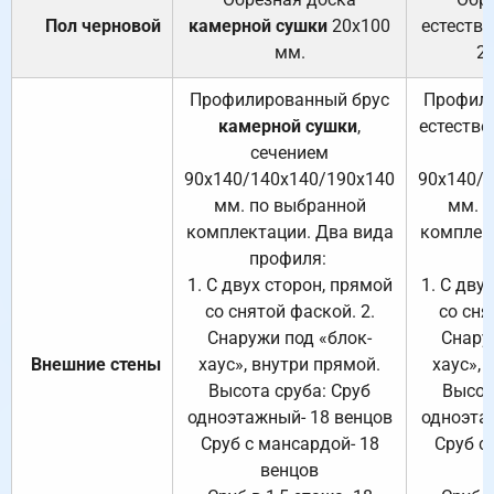
Пол черновой
камерной сушки
20х100
естеств
мм.
2
Профилированный брус
Профили
камерной сушки
,
естестве
сечением
с
90х140/140х140/190х140
90х140/
мм. по выбранной
мм. 
комплектации. Два вида
комплек
профиля:
п
1. С двух сторон, прямой
1. С дву
со снятой фаской. 2.
со сня
Снаружи под «блок-
Снару
Внешние стены
хаус», внутри прямой.
хаус», 
Высота сруба: Сруб
Высот
одноэтажный- 18 венцов
одноэта
Сруб с мансардой- 18
Сруб с
венцов