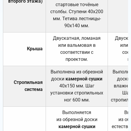
второго этажа)
стартовые точёные
столбы. Ступени 40х200
мм. Тетива лестницы-
90х140 мм.
Двускатная, ломаная
Двуска
или вальмовая в
или 
Крыша
соответствии с
соо
проектом.
п
Выполнена из обрезной
Выполне
доски
камерной сушки
доски
Стропильная
40х150 мм. Шаг
влажно
система
установки стропильных
Шаг
ног 600 мм.
стропиль
Выполняется
Вы
из обрезной доски
из об
камерной сушки
естеств