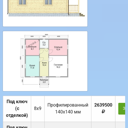
Под ключ
Профилированный
2639500
(с
8х9
За
140х140 мм
отделкой)
Под ключ