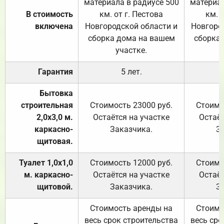
материала в радиусе 500
материал
В стоимость
км. от г. Пестова
км. 
включена
Новгородской области и
Новгоро
сборка дома на вашем
сборка
участке.
Гарантия
5 лет.
Бытовка
строительная
Стоимость 23000 руб.
Стоимо
2,0х3,0 м.
Остаётся на участке
Остаёт
каркасно-
Заказчика.
З
щитовая.
Туалет 1,0х1,0
Стоимость 12000 руб.
Стоимо
м. каркасно-
Остаётся на участке
Остаёт
щитовой.
Заказчика.
З
Стоимость аренды на
Стоимо
весь срок строительства
весь сро