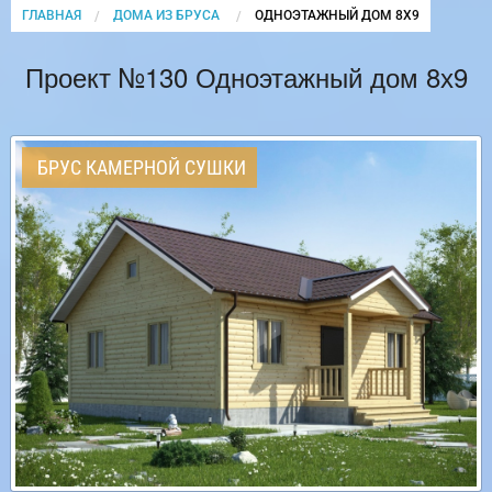
ГЛАВНАЯ
ДОМА ИЗ БРУСА
CURRENT:
ОДНОЭТАЖНЫЙ ДОМ 8Х9
Проект №130 Одноэтажный дом 8х9
БРУС КАМЕРНОЙ СУШКИ