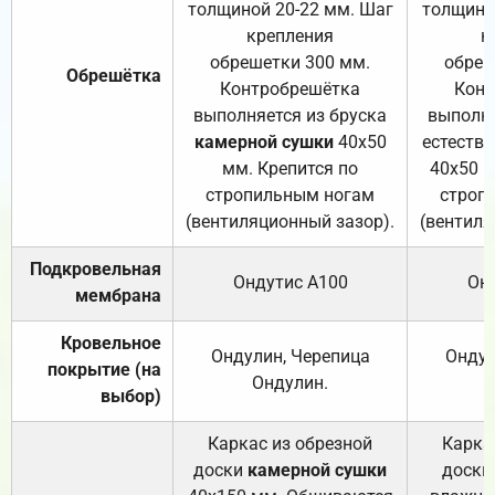
толщиной 20-22 мм. Шаг
толщино
крепления
к
обрешетки 300 мм.
обреш
Обрешётка
Контробрешётка
Конт
выполняется из бруска
выполня
камерной сушки
40х50
естеств
мм. Крепится по
40х50 м
стропильным ногам
строп
(вентиляционный зазор).
(вентиля
Подкровельная
Ондутис А100
Он
мембрана
Кровельное
Ондулин, Черепица
Ондул
покрытие (на
Ондулин.
выбор)
Каркас из обрезной
Карка
доски
камерной сушки
доски