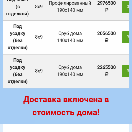
Профилированный
2976500
(с
8х9
За
190х140 мм
отделкой)
Под
усадку
Cруб дома
2056500
8х9
За
(без
140х140 мм
отделки)
Под
усадку
Cруб дома
2265500
8х9
За
(без
190х140 мм
отделки)
Доставка включена в
стоимость дома!