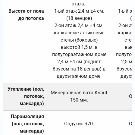
этажа:
Высота от пола
1-ый этаж 2,4 м ±4 см.
1-ый эт
до потолка
(18 венцов)
(1
2-ой этаж 2,4 м ±4 см.
2-ой эт
каркасные аттиковые
каркас
стены (боковые)
стен
высотой 1,5 м. в
высо
полутораэтажном доме
полутор
2,4 м ±4 см (поднят
2,5 м 
брусом на 18 венцов) в
брусом 
двухэтажном доме.
двухэ
Утепление (пол,
Минеральная вата
Knauf
потолок,
От
150
мм.
мансарда)
Пароизоляция
(пол, потолок,
Ондутис
R70
.
От
мансарда)