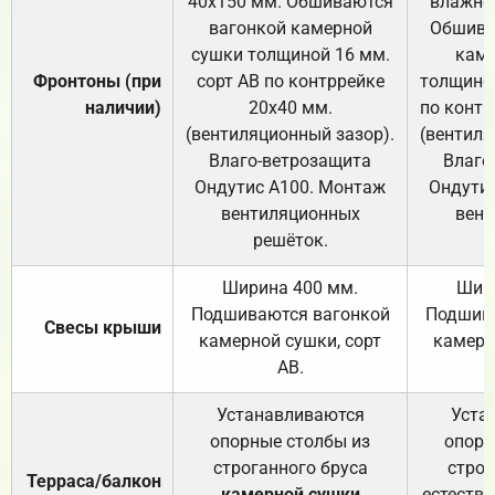
40х150 мм. Обшиваются
влажно
вагонкой камерной
Обшива
сушки толщиной 16 мм.
каме
Фронтоны (при
сорт АВ по контррейке
толщиной
наличии)
20х40 мм.
по контр
(вентиляционный зазор).
(вентиля
Влаго-ветрозащита
Влаго
Ондутис А100. Монтаж
Ондути
вентиляционных
вент
решёток.
Ширина 400 мм.
Шир
Подшиваются вагонкой
Подшива
Свесы крыши
камерной сушки, сорт
камерн
АВ.
Устанавливаются
Уста
опорные столбы из
опорн
строганного бруса
строг
Терраса/балкон
камерной сушки
естеств