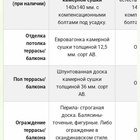
(при наличии)
140х140 мм. с
140
компенсационными
компе
болтами под усадку.
болтам
Отделка
Евровагонка камерной
потолка
сушки толщиной 12,5
От
террасы/
мм. сорт АВ.
балкона
Шпунтованная доска
Пол террасы/
камерной сушки
От
балкона
толщиной 36 мм. сорт
АВ.
Перила- строганая
доска. Балясины-
Ограждение
точеные, фигурные. Либо
террасы/
ограждение в
От
балкона
скандинавском стиле.