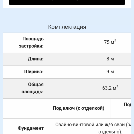
Комплектация
Площадь
2
75 м
застройки:
Длина:
8 м
Ширина:
9 м
Общая
2
63.2 м
площадь:
Под 
Под ключ (с отделкой)
Свайно-винтовой или ж/б сваи (р
Фундамент
отдельно).