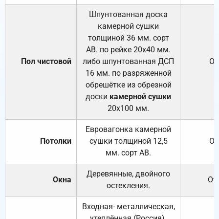
Шпунтованная доска
камерной сушки
толщиной 36 мм. сорт
АВ. по рейке 20х40 мм.
Пол чистовой
либо шпунтованная ДСП
От
16 мм. по разряженной
обрешётке из обрезной
доски
камерной сушки
20х100 мм.
Евровагонка камерной
Потолки
сушки толщиной 12,5
От
мм. сорт АВ.
Деревянные, двойного
Окна
От
остекления.
Входная- металлическая,
утеплённая (Россия).