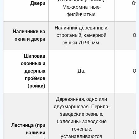
Двери
От
Межкомнатные-
филёнчатые.
Наличник деревянный,
Наличники на
строганый, камерной
От
окна и двери
сушки 70-90 мм.
Шиповка
оконных и
дверных
Да.
От
проёмов
(ройки)
Деревянная, одно или
двухмаршевая. Перила-
заводские резные,
балясины- заводские
Лестница (при
точеные,
наличии
От
устанавливаются