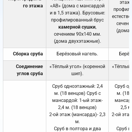
этажа
го этажа
«АВ» (дома с мансардой
профили
и в 1,5 этажа). Брусовые:
естестве
профилированный брус
сечени
камерной сушки
,
(дома 
сечением 90х140 мм.
(дома двухэтажные).
Сборка сруба
Берёзовый нагель.
Берёз
Соединение
«Тёплый угол» (коренной
«Тёплый 
углов сруба
шип).
Сруб одноэтажный: 2,4
Сруб од
м. (18 венцов) Сруб с
м. (18
мансардой: 1-ый этаж-
мансард
2,4 м. (18 венцов)
2,5 м
2-ой этаж (мансарда)- 2,3
2-ой этаж
м.
Сруб в полтора и два
Сруб в