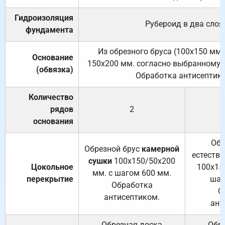
Гидроизоляция
Рубероид в два слоя
фундамента
Из обрезного бруса (100х150 мм.
Основание
150х200 мм. согласно выбранному с
(обвязка)
Обработка антисептик
Количество
рядов
2
основания
Обр
Обрезной брус
камерной
естеств
сушки
100х150/50х200
Цокольное
100х15
мм. с шагом 600 мм.
перекрытие
шаг
Обработка
О
антисептиком.
ант
Обрезная доска
Обр