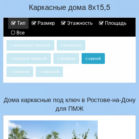
Каркасные дома 8х15,5
Тип
Размер
Этажность
Площадь
Все
с маленькой террасой
с балконом
с большой террасой
с эркером
с сауной
с гаражом
с террасой
Дома каркасные под ключ в Ростове-на-Дону
для ПМЖ