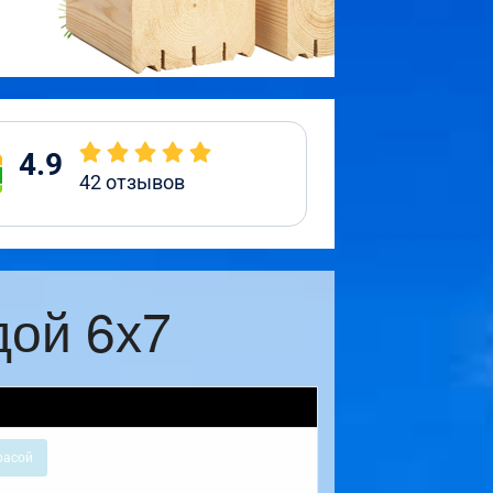
4.9
42
отзывов
дой 6х7
расой