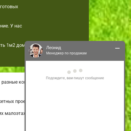
 готовых
ие. У нас
сть 1м2 дома
Леонид
Менеджер по продажам
Здравствуйте! Я могу 
проконсультировать Вас по нашим 
акциям и проектам.
 разные комплектации частных
Только что
етных проектов с ценами и фото.
их малоэтажных и экономных до