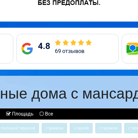
4.8
69
отзывов
ные дома с мансар
Площадь
Все
с большой террасой
с эркером
с сауной
с гаражом
с тер