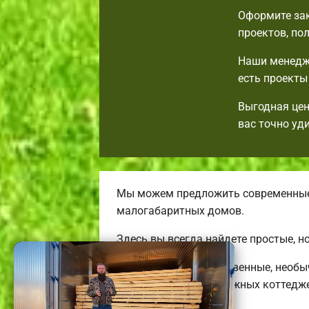
Оформите зак
проектов, по
Наши менедже
есть проекты
Выгодная цен
вас точно уд
Мы можем предложить современные
малогабаритных домов.
Здесь вы всегда найдете простые, 
Строим высококачественные, необы
больших двух-трехэтажных коттедж