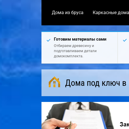
Дома из бруса
Каркасные дом
Готовим материалы сами
Отбираем древесину и
подготавливаем детали
домокомплекта.
Дома под ключ в 