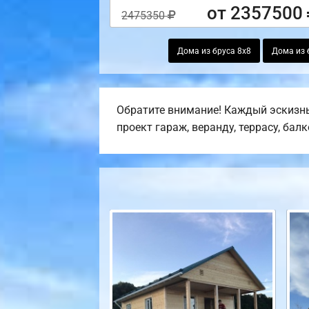
от 2357500
2475350
Дома из бруса 8х8
Дома из 
Обратите внимание! Каждый эскизны
проект гараж, веранду, террасу, бал