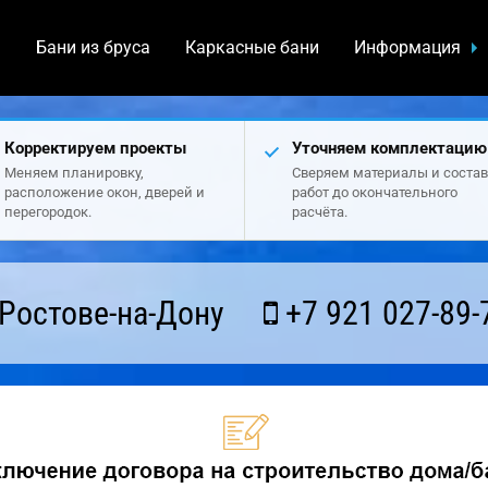
а
Бани из бруса
Каркасные бани
Информация
Корректируем проекты
Уточняем комплектацию
Меняем планировку,
Сверяем материалы и состав
расположение окон, дверей и
работ до окончательного
перегородок.
расчёта.
Ростове-на-Дону
+7 921 027-89-