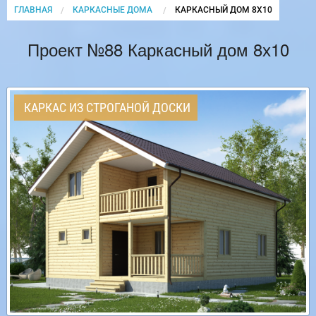
ГЛАВНАЯ
КАРКАСНЫЕ ДОМА
CURRENT:
КАРКАСНЫЙ ДОМ 8Х10
Проект №88 Каркасный дом 8х10
КАРКАС ИЗ СТРОГАНОЙ ДОСКИ