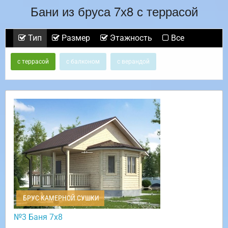
Бани из бруса 7х8 с террасой
Тип
Размер
Этажность
Все
с террасой
с балконом
с верандой
БРУС КАМЕРНОЙ СУШКИ
№3 Баня 7х8