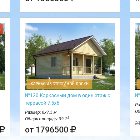
Ж
КАРКАС ИЗ СТРОГАНОЙ ДОСКИ
№120 Каркасный дом в один этаж с
№
террасой 7,5х6
Ра
Об
Размер: 6х7,5 м
2
Общая площадь: 39.2
2
от 1796500