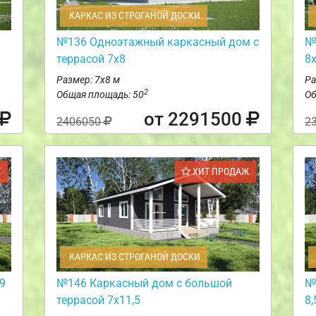
КАРКАС ИЗ СТРОГАНОЙ ДОСКИ
№136 Одноэтажный каркасный дом с
№
террасой 7х8
8
Размер: 7х8 м
Ра
2
Общая площадь: 50
Об
от 2291500
2406050
2
Ж
ХИТ ПРОДАЖ
КАРКАС ИЗ СТРОГАНОЙ ДОСКИ
9
№146 Каркасный дом с большой
№
террасой 7х11,5
8,