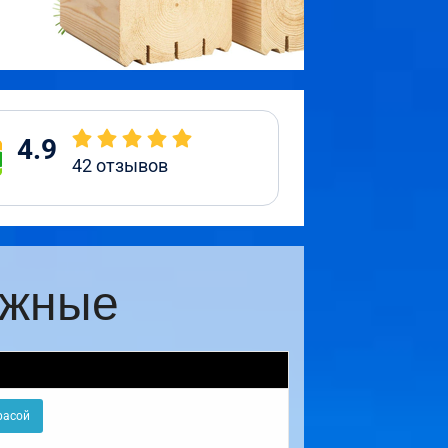
4.9
42
отзывов
ажные
расой