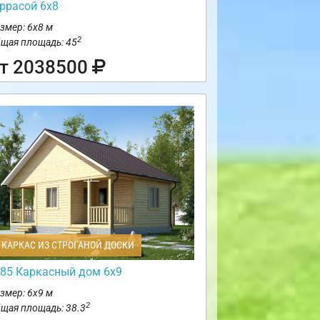
еррасой 6х8
змер: 6х8 м
2
щая площадь: 45
т 2038500
КАРКАС ИЗ СТРОГАНОЙ ДОСКИ
85 Каркасный дом 6х9
змер: 6х9 м
2
щая площадь: 38.3