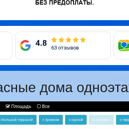
4.8
63
отзывов
асные дома одноэт
Площадь
Все
с большой террасой
с эркером
с сауной
с гаражом
с тер