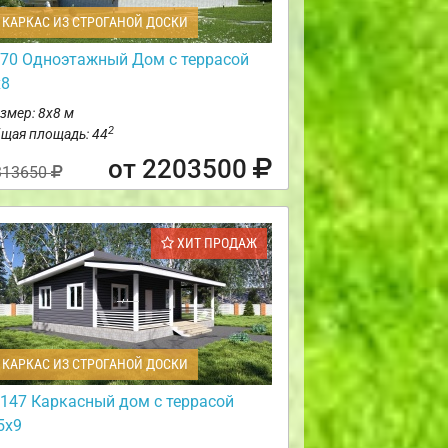
КАРКАС ИЗ СТРОГАНОЙ ДОСКИ
70 Одноэтажный Дом с террасой
х8
змер: 8х8 м
2
щая площадь: 44
от 2203500
313650
ХИТ ПРОДАЖ
КАРКАС ИЗ СТРОГАНОЙ ДОСКИ
147 Каркасный дом с террасой
5х9