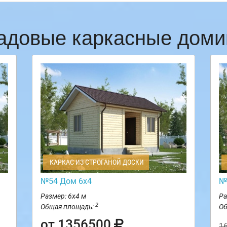
адовые каркасные доми
КАРКАС ИЗ СТРОГАНОЙ ДОСКИ
№54 Дом 6х4
№
Размер: 6х4 м
Ра
2
Общая площадь:
Об
от 1356500
1