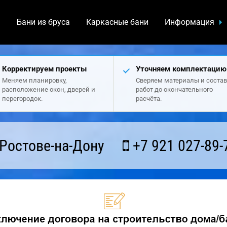
а
Бани из бруса
Каркасные бани
Информация
Корректируем проекты
Уточняем комплектацию
Меняем планировку,
Сверяем материалы и состав
расположение окон, дверей и
работ до окончательного
перегородок.
расчёта.
Ростове-на-Дону
+7 921 027-89-