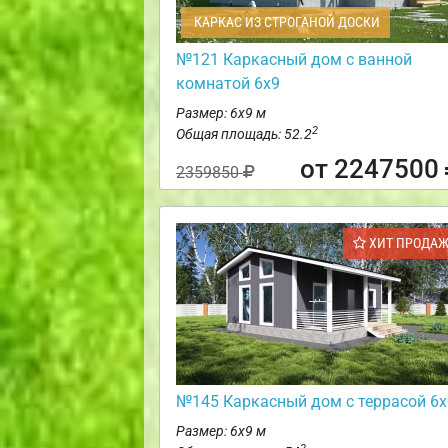
КАРКАС ИЗ СТРОГАНОЙ ДОСКИ
№121 Каркасный дом с ванной
комнатой 6х9
Размер: 6х9 м
2
Общая площадь: 52.2
от 2247500
2359850
ХИТ ПРОДА
№145 Каркасный дом с террасой 6х
Размер: 6х9 м