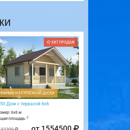
ки
ХИТ ПРОДАЖ
КАРКАС ИЗ СТРОГАНОЙ ДОСКИ
50 Дом с террасой 6х6
змер: 6х6 м
2
щая площадь:
от 1554500
632200