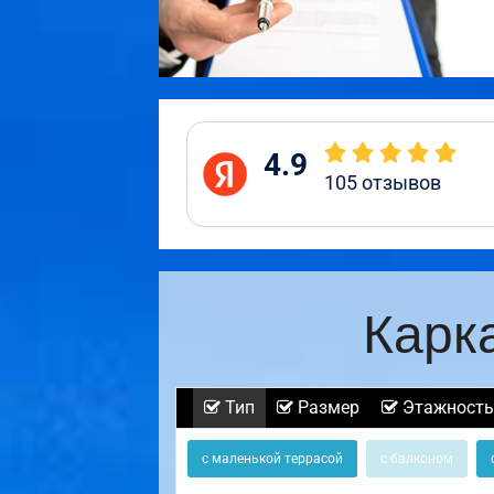
4.9
105
отзывов
Карк
Тип
Размер
Этажность
с маленькой террасой
с балконом