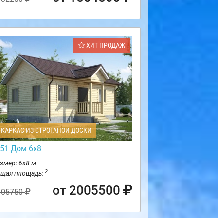
ХИТ ПРОДАЖ
КАРКАС ИЗ СТРОГАНОЙ ДОСКИ
51 Дом 6х8
змер: 6х8 м
2
щая площадь:
от 2005500
105750