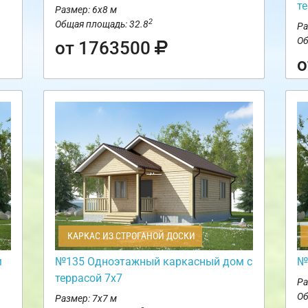
т
Размер: 6х8 м
2
Общая площадь: 32.8
Ра
Об
от 1763500
о
КАРКАС ИЗ СТРОГАНОЙ ДОСКИ
м
№135 Одноэтажный каркасный дом с
№
террасой 7х7
Ра
Об
Размер: 7х7 м