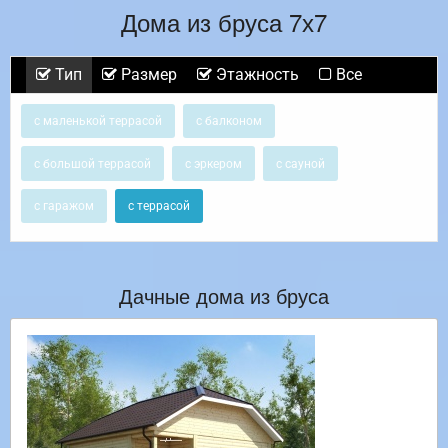
Дома из бруса 7х7
Тип
Размер
Этажность
Все
с маленькой террасой
с балконом
с большой террасой
с эркером
с сауной
с гаражом
с террасой
Дачные дома из бруса