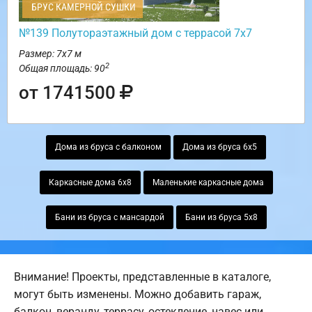
БРУС КАМЕРНОЙ СУШКИ
№139 Полутораэтажный дом с террасой 7х7
Размер: 7х7 м
2
Общая площадь: 90
от 1741500
Дома из бруса с балконом
Дома из бруса 6х5
Каркасные дома 6х8
Маленькие каркасные дома
Бани из бруса с мансардой
Бани из бруса 5х8
Внимание! Проекты, представленные в каталоге,
могут быть изменены. Можно добавить гараж,
балкон, веранду, террасу, остекление, навес или