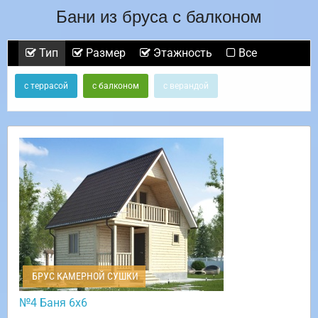
Бани из бруса с балконом
Тип
Размер
Этажность
Все
с террасой
с балконом
с верандой
БРУС КАМЕРНОЙ СУШКИ
№4 Баня 6х6