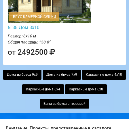
БРУС КАМЕРНОЙ СУШКИ
№88 Дом 8х10
Размер: 8х10 м
2
Общая площадь: 138.8
от 2492500
Дома из бруса 9х9
Дома из бруса 7х9
Каркасные дома 4х10
Каркасные дома 6х4
Каркасные дома 6х8
Бани из бруса с террасой
Внимание! Проекты, представленные в каталоге,