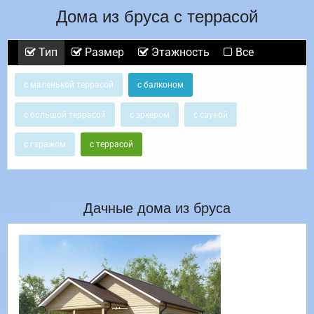
Дома из бруса с террасой
Тип
Размер
Этажность
Все
с маленькой террасой
с балконом
с большой террасой
с эркером
с сауной
с гаражом
с террасой
Дачные дома из бруса