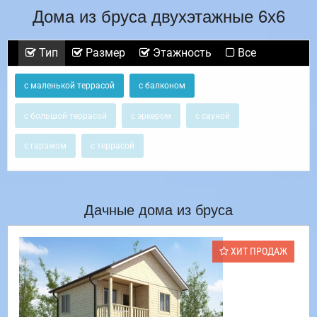
Дома из бруса двухэтажные 6х6
Тип
Размер
Этажность
Все
с маленькой террасой
с балконом
с большой террасой
с эркером
с сауной
с гаражом
с террасой
Дачные дома из бруса
ХИТ ПРОДАЖ