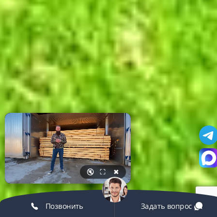
🔇
⛶
✖
Позвонить
Задать вопрос