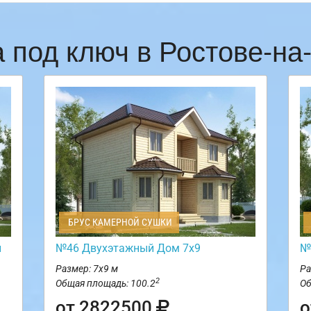
 под ключ в Ростове-н
БРУС КАМЕРНОЙ СУШКИ
и
№46 Двухэтажный Дом 7х9
№
Размер: 7х9 м
Ра
2
Общая площадь: 100.2
Об
от 2822500
о