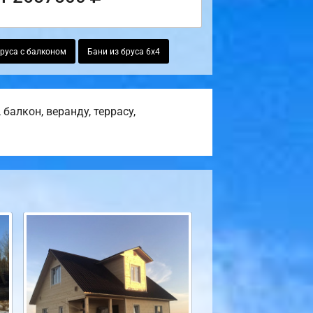
бруса с балконом
Бани из бруса 6х4
балкон, веранду, террасу,