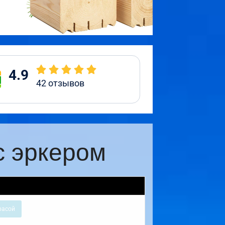
4.9
42
отзывов
с эркером
расой