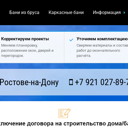
а
Бани из бруса
Каркасные бани
Информация
Корректируем проекты
Уточняем комплектацию
Меняем планировку,
Сверяем материалы и состав
расположение окон, дверей и
работ до окончательного
перегородок.
расчёта.
Ростове-на-Дону
+7 921 027-89-