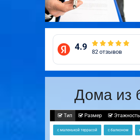
4.9
82
отзывов
Дома из 
Тип
Размер
Этажность
с маленькой террасой
с балконом