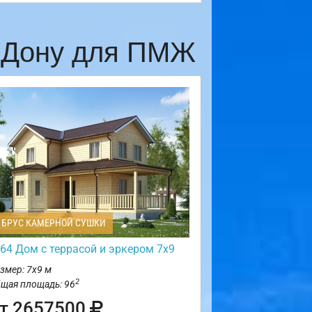
а-Дону для ПМЖ
БРУС КАМЕРНОЙ СУШКИ
64 Дом с террасой и эркером 7х9
змер: 7х9 м
2
щая площадь: 96
т 2657500