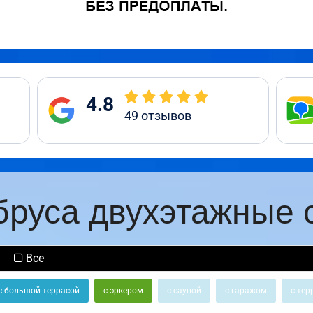
4.8
49
отзывов
бруса двухэтажные 
Все
с большой террасой
с эркером
с сауной
с гаражом
с тер