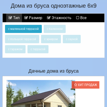
Дома из бруса одноэтажные 6х9
Тип
Размер
Этажность
Все
с маленькой террасой
с балконом
с большой террасой
с эркером
с сауной
с гаражом
с террасой
Дачные дома из бруса
ХИТ ПРОДАЖ