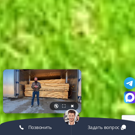
🔇
⛶
✖
Позвонить
Задать вопрос