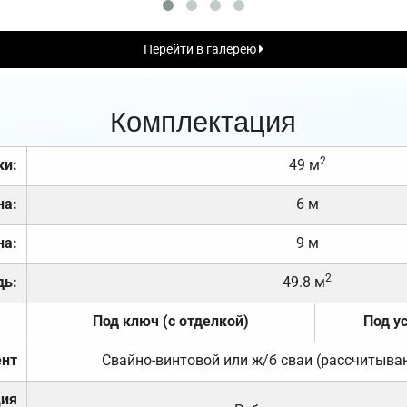
Перейти в галерею
Комплектация
2
ки:
49 м
на:
6 м
на:
9 м
2
дь:
49.8 м
Под ключ (с отделкой)
Под у
нт
Свайно-винтовой или ж/б сваи (рассчитыва
ция