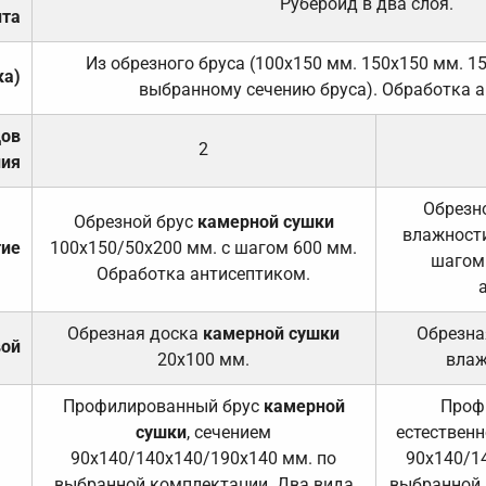
Рубероид в два слоя.
та
Из обрезного бруса (100х150 мм. 150х150 мм. 1
ка)
выбранному сечению бруса). Обработка а
дов
2
ния
Обрезно
Обрезной брус
камерной сушки
влажности
тие
100х150/50х200 мм. с шагом 600 мм.
шагом
Обработка антисептиком.
Обрезная доска
камерной сушки
Обрезна
вой
20х100 мм.
влаж
Профилированный брус
камерной
Проф
сушки
, сечением
естественн
90х140/140х140/190х140 мм. по
90х140/1
выбранной комплектации. Два вида
выбранной 