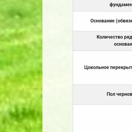
фундамен
Основание (обвяз
Количество ря
основа
Цокольное перекры
Пол черно