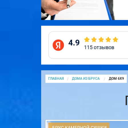
4.9
115
отзывов
ГЛАВНАЯ
ДОМА ИЗ БРУСА
CURRENT:
ДОМ 6Х9
БРУС КАМЕРНОЙ СУШКИ