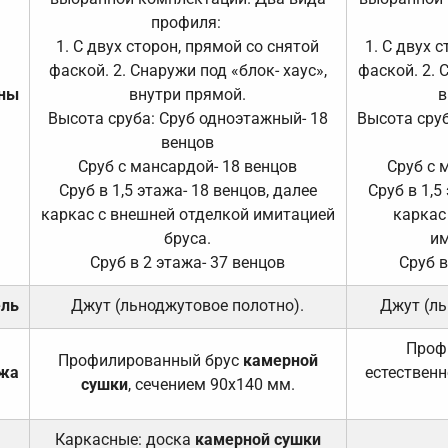
профиля:
1. С двух сторон, прямой со снятой
1. С двух 
фаской. 2. Снаружи под «блок- хаус»,
фаской. 2. 
ены
внутри прямой.
в
Высота сруба: Сруб одноэтажный- 18
Высота сруб
венцов
Сруб с мансардой- 18 венцов
Сруб с 
Сруб в 1,5 этажа- 18 венцов, далее
Сруб в 1,5
каркас с внешней отделкой имитацией
каркас
бруса.
им
Сруб в 2 этажа- 37 венцов
Сруб в
ель
Джут (льноджутовое полотно).
Джут (ль
Проф
Профилированный брус
камерной
ажа
естественн
сушки
, сечением 90х140 мм.
Каркасные: доска
камерной сушки