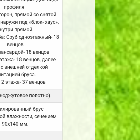
профиля:
сторон, прямой со снятой
Снаружи под «блок- хаус»,
нутри прямой.
а: Сруб одноэтажный- 18
венцов
мансардой- 18 венцов
 этажа- 18 венцов, далее
 с внешней отделкой
итацией бруса.
 2 этажа- 37 венцов
ноджутовое полотно).
илированный брус
ой влажности, сечением
90х140 мм.