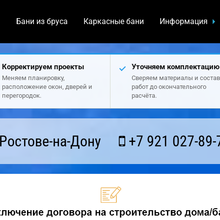
а
Бани из бруса
Каркасные бани
Информация
Корректируем проекты
Уточняем комплектацию
Меняем планировку,
Сверяем материалы и состав
расположение окон, дверей и
работ до окончательного
перегородок.
расчёта.
Ростове-на-Дону
+7 921 027-89-