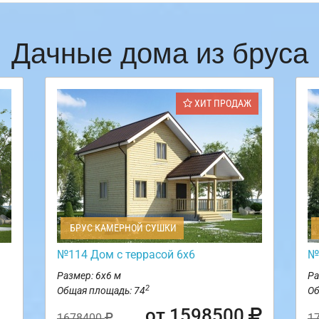
Дачные дома из бруса
ХИТ ПРОДАЖ
БРУС КАМЕРНОЙ СУШКИ
№114 Дом с террасой 6х6
№
Размер: 6х6 м
Ра
2
Общая площадь: 74
Об
от 1598500
1678400
1