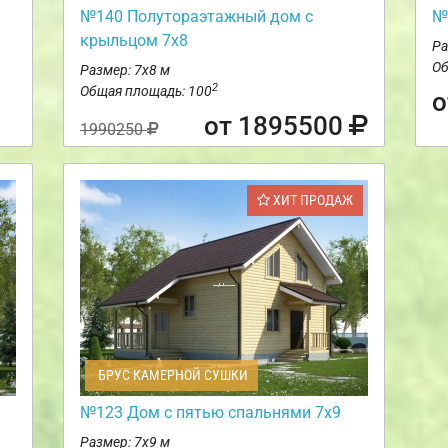
№140 Полутораэтажный дом с
№
крыльцом 7х8
Ра
Об
Размер: 7х8 м
2
Общая площадь: 100
о
от 1895500
1990250
ХИТ ПРОДАЖ
БРУС КАМЕРНОЙ СУШКИ
№123 Дом с пятью спальнями 7х9
Размер: 7х9 м