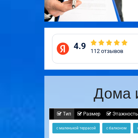
4.9
112
отзывов
Дома 
Тип
Размер
Этажность
с маленькой террасой
с балконом