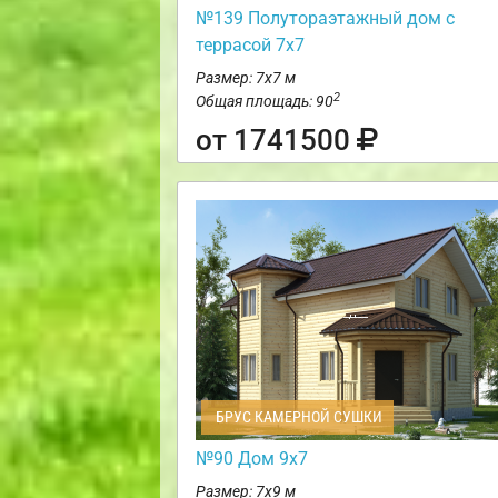
№139 Полутораэтажный дом с
террасой 7х7
Размер: 7х7 м
2
Общая площадь: 90
от 1741500
БРУС КАМЕРНОЙ СУШКИ
№90 Дом 9х7
Размер: 7х9 м