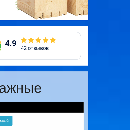
4.9
42
отзывов
тажные
расой