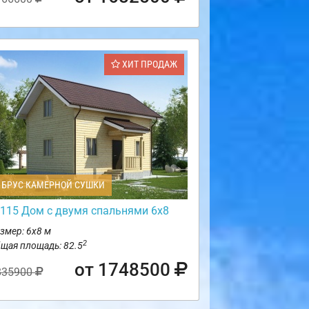
ХИТ ПРОДАЖ
БРУС КАМЕРНОЙ СУШКИ
115 Дом с двумя спальнями 6х8
змер: 6х8 м
2
щая площадь: 82.5
от 1748500
835900