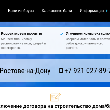
а
Бани из бруса
Каркасные бани
Информация
Корректируем проекты
Уточняем комплектацию
Меняем планировку,
Сверяем материалы и состав
расположение окон, дверей и
работ до окончательного
перегородок.
расчёта.
Ростове-на-Дону
+7 921 027-89-