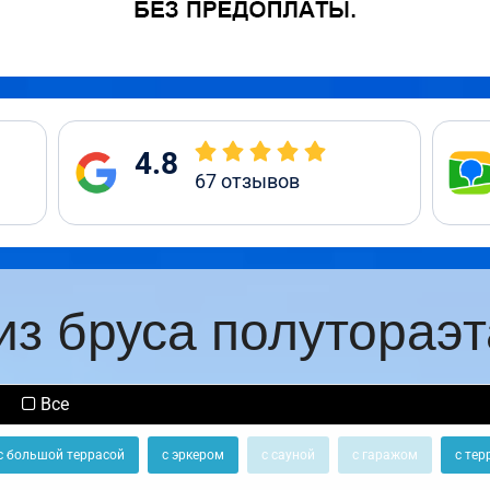
4.8
67
отзывов
из бруса полутораэ
Все
с большой террасой
с эркером
с сауной
с гаражом
с тер