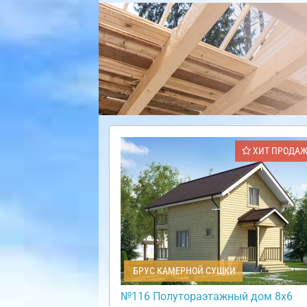
ХИТ ПРОДА
БРУС КАМЕРНОЙ СУШКИ
№116 Полутораэтажный дом 8х6