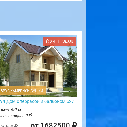
ХИТ ПРОДАЖ
БРУС КАМЕРНОЙ СУШКИ
94 Дом с террасой и балконом 6х7
змер: 6х7 м
2
щая площадь: 77
от 1682500
766600