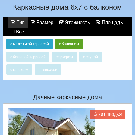
Каркасные дома 6х7 с балконом
Тип
Размер
Этажность
Площадь
Все
с маленькой террасой
с балконом
с большой террасой
с эркером
с сауной
с гаражом
с террасой
Дачные каркасные дома
ХИТ ПРОДАЖ