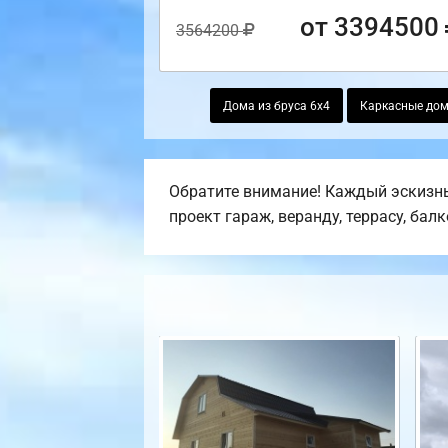
от 3394500
3564200
Дома из бруса 6х4
Каркасные до
Обратите внимание! Каждый эскизны
проект гараж, веранду, террасу, бал