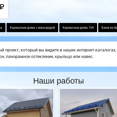
ма
Каркасные дома с мансардой
Каркасные дома 7х9
Бани из б
й проект, который вы видите в наших интернет-каталогах
кон, панорамное остекление, крыльцо или навес.
Наши работы