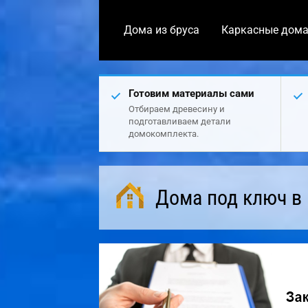
Дома из бруса
Каркасные дом
Готовим материалы сами
Отбираем древесину и
подготавливаем детали
домокомплекта.
Дома под ключ в 