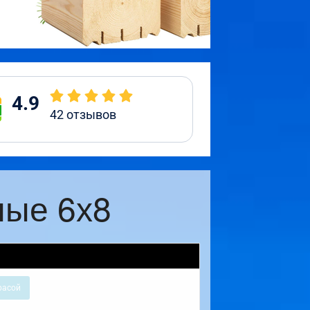
4.9
42
отзывов
ные 6х8
расой