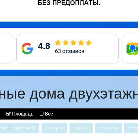
4.8
63
отзывов
ные дома двухэтаж
Площадь
Все
с большой террасой
с эркером
с сауной
с гаражом
с тер