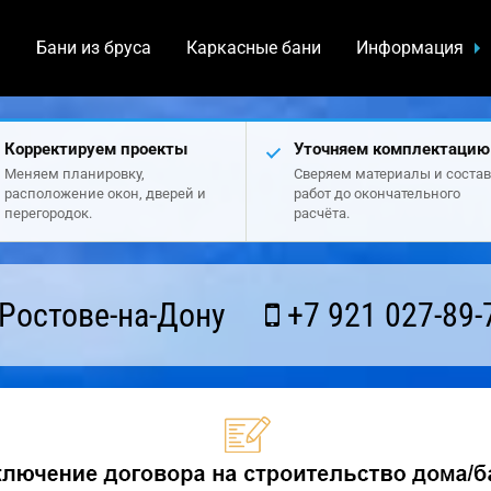
а
Бани из бруса
Каркасные бани
Информация
Корректируем проекты
Уточняем комплектацию
Меняем планировку,
Сверяем материалы и состав
расположение окон, дверей и
работ до окончательного
перегородок.
расчёта.
Ростове-на-Дону
+7 921 027-89-