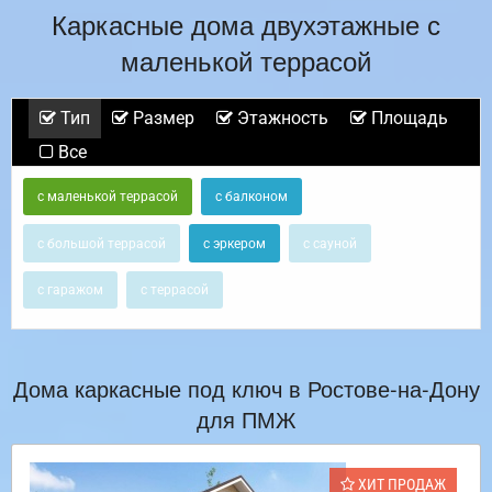
Каркасные дома двухэтажные с
маленькой террасой
Тип
Размер
Этажность
Площадь
Все
с маленькой террасой
с балконом
с большой террасой
с эркером
с сауной
с гаражом
с террасой
Дома каркасные под ключ в Ростове-на-Дону
для ПМЖ
ХИТ ПРОДАЖ