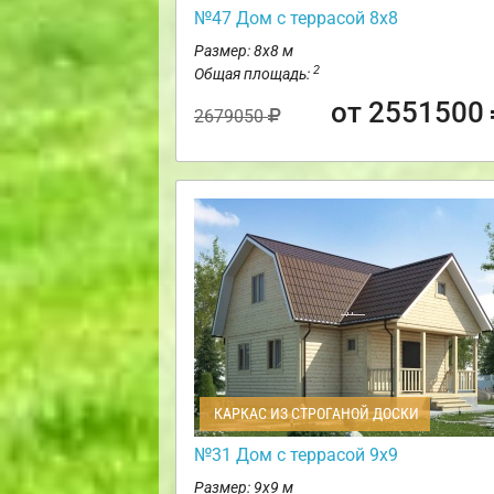
№47 Дом с террасой 8х8
Размер: 8х8 м
2
Общая площадь:
от 2551500
2679050
КАРКАС ИЗ СТРОГАНОЙ ДОСКИ
№31 Дом с террасой 9х9
Размер: 9х9 м