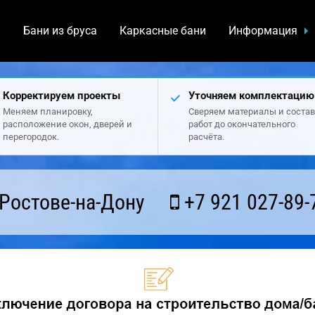
а
Бани из бруса
Каркасные бани
Информация
Корректируем проекты
Уточняем комплектацию
Меняем планировку,
Сверяем материалы и состав
расположение окон, дверей и
работ до окончательного
перегородок.
расчёта.
Ростове-на-Дону
+7 921 027-89-