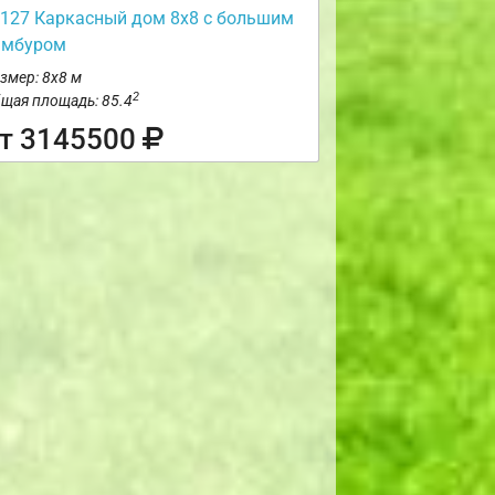
127 Каркасный дом 8х8 с большим
амбуром
змер: 8х8 м
2
щая площадь: 85.4
т 3145500