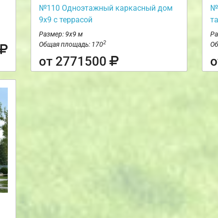
№110 Одноэтажный каркасный дом
№
9х9 с террасой
т
Размер: 9х9 м
Ра
2
Общая площадь: 170
Об
от 2771500
о