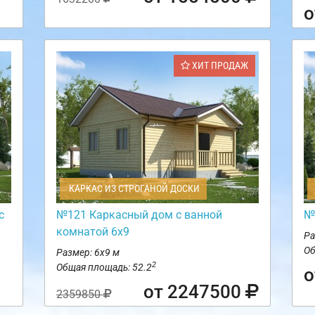
о
ХИТ ПРОДАЖ
КАРКАС ИЗ СТРОГАНОЙ ДОСКИ
с
№121 Каркасный дом с ванной
№
комнатой 6х9
Ра
Об
Размер: 6х9 м
2
Общая площадь: 52.2
о
от 2247500
2359850