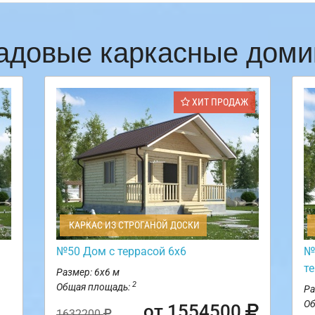
адовые каркасные доми
ХИТ ПРОДАЖ
КАРКАС ИЗ СТРОГАНОЙ ДОСКИ
№50 Дом с террасой 6х6
№
те
Размер: 6х6 м
2
Общая площадь:
Ра
Об
от 1554500
1632200