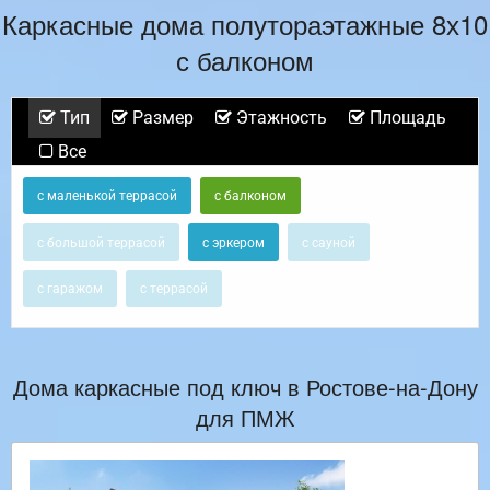
Каркасные дома полутораэтажные 8х10
с балконом
Тип
Размер
Этажность
Площадь
Все
с маленькой террасой
с балконом
с большой террасой
с эркером
с сауной
с гаражом
с террасой
Дома каркасные под ключ в Ростове-на-Дону
для ПМЖ