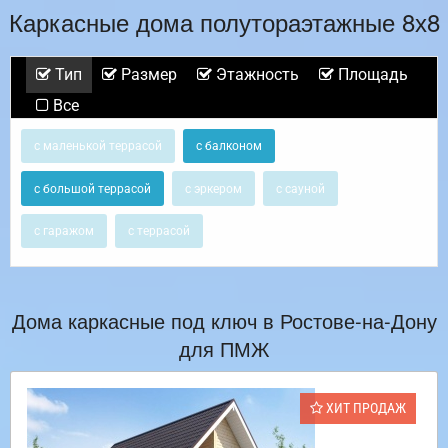
Каркасные дома полутораэтажные 8х8
Тип
Размер
Этажность
Площадь
Все
с маленькой террасой
с балконом
с большой террасой
с эркером
с сауной
с гаражом
с террасой
Дома каркасные под ключ в Ростове-на-Дону
для ПМЖ
ХИТ ПРОДАЖ