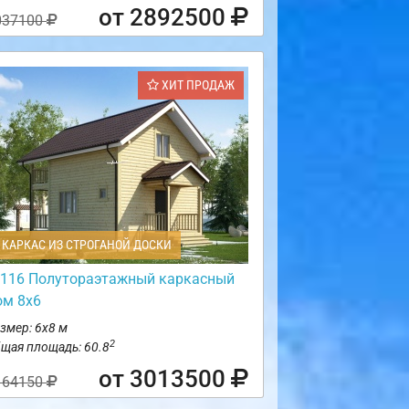
от 2892500
037100
ХИТ ПРОДАЖ
КАРКАС ИЗ СТРОГАНОЙ ДОСКИ
116 Полутораэтажный каркасный
ом 8х6
змер: 6х8 м
2
щая площадь: 60.8
от 3013500
164150