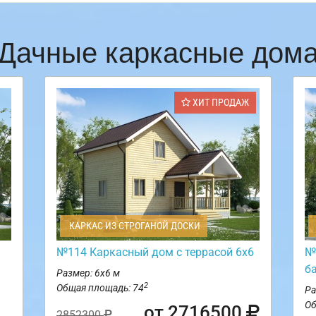
Дачные каркасные дом
ХИТ ПРОДАЖ
КАРКАС ИЗ СТРОГАНОЙ ДОСКИ
№114 Каркасный дом с террасой 6х6
№
б
Размер: 6х6 м
2
Общая площадь: 74
Ра
Об
от 2716500
2852300