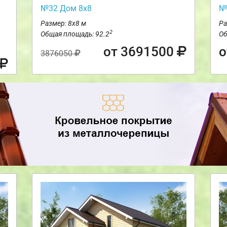
№32 Дом 8х8
№
Размер: 8х8 м
Ра
2
Общая площадь: 92.2
Об
от 3691500
о
3876050