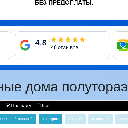
4.8
46
отзывов
ные дома полутора
Площадь
Все
с большой террасой
с эркером
с сауной
с гаражом
с тер