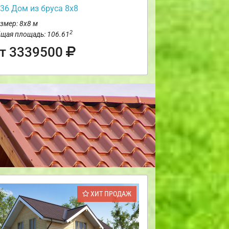
36 Дом из бруса 8х8
змер: 8х8 м
2
щая площадь: 106.61
т 3339500
ХИТ ПРОДАЖ