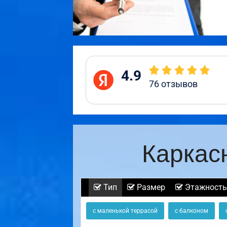
4.9
76
отзывов
Каркас
Тип
Размер
Этажность
с маленькой террасой
с балконом