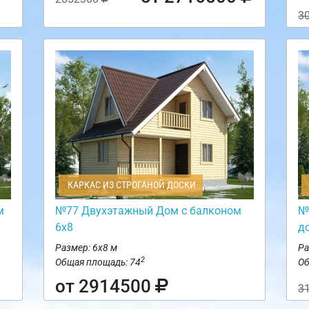
3
КАРКАС ИЗ СТРОГАНОЙ ДОСКИ
м
№77 Двухэтажный Дом с балконом
№
6х8
д
Размер: 6х8 м
Ра
2
Общая площадь: 74
Об
от 2914500
3