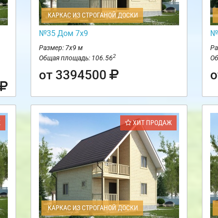
КАРКАС ИЗ СТРОГАНОЙ ДОСКИ
№35 Дом 7х9
№
Размер: 7х9 м
Ра
2
Общая площадь: 106.56
Об
от 3394500
о
Ж
ХИТ ПРОДАЖ
КАРКАС ИЗ СТРОГАНОЙ ДОСКИ