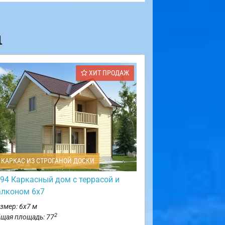
а
ХИТ ПРОДАЖ
КАРКАС ИЗ СТРОГАНОЙ ДОСКИ
94 Каркасный дом с террасой и
алконом 6х7
змер: 6х7 м
2
щая площадь: 77