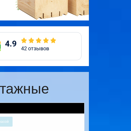
4.9
42
отзывов
этажные
расой