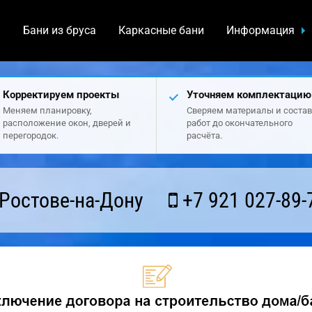
а
Бани из бруса
Каркасные бани
Информация
Корректируем проекты
Уточняем комплектацию
Меняем планировку,
Сверяем материалы и состав
расположение окон, дверей и
работ до окончательного
перегородок.
расчёта.
Ростове-на-Дону
+7 921 027-89-