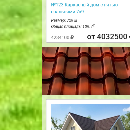
№123 Каркасный дом с пятью
спальнями 7х9
Размер: 7х9 м
2
Общая площадь: 109.7
от 4032500
4234100