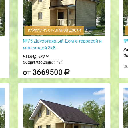
КАРКАС ИЗ СТРОГАНОЙ ДОСКИ
№75 Двухэтажный Дом с террасой и
№
мансардой 8х8
Ра
Об
Размер: 8х8 м
2
Общая площадь: 113
3
от 3669500