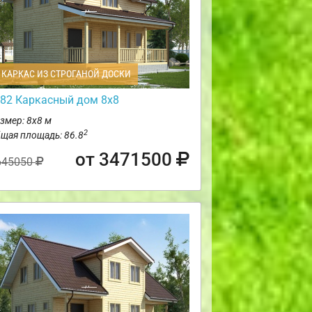
КАРКАС ИЗ СТРОГАНОЙ ДОСКИ
82 Каркасный дом 8х8
змер: 8х8 м
2
щая площадь: 86.8
от 3471500
645050