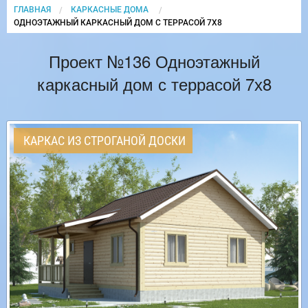
ГЛАВНАЯ
КАРКАСНЫЕ ДОМА
CURRENT:
ОДНОЭТАЖНЫЙ КАРКАСНЫЙ ДОМ С ТЕРРАСОЙ 7Х8
Проект №136 Одноэтажный
каркасный дом с террасой 7х8
КАРКАС ИЗ СТРОГАНОЙ ДОСКИ