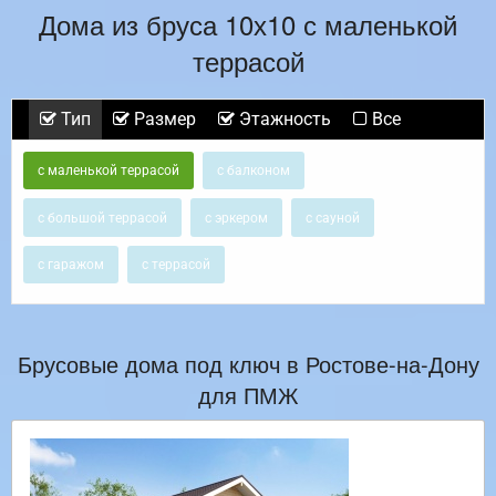
Дома из бруса 10х10 с маленькой
террасой
Тип
Размер
Этажность
Все
с маленькой террасой
с балконом
с большой террасой
с эркером
с сауной
с гаражом
с террасой
Брусовые дома под ключ в Ростове-на-Дону
для ПМЖ