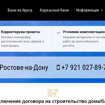
а
Бани из бруса
Каркасные бани
Информация
Корректируем проекты
Уточняем комплектацию
Меняем планировку,
Сверяем материалы и состав
расположение окон, дверей и
работ до окончательного
перегородок.
расчёта.
Ростове-на-Дону
+7 921 027-89-