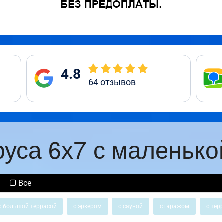
4.8
64
отзывов
руса 6х7 с маленько
Все
с большой террасой
с эркером
с сауной
с гаражом
с тер