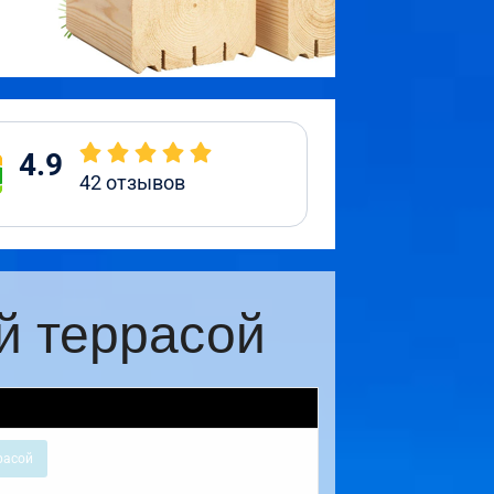
4.9
42
отзывов
й террасой
расой