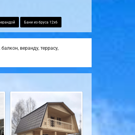
 верандой
Бани из бруса 12х6
балкон, веранду, террасу,