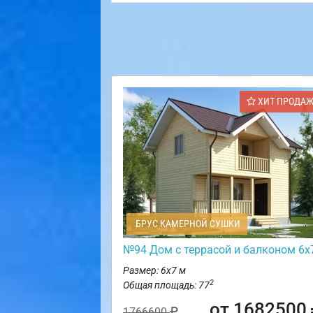
ХИТ ПРОДА
БРУС КАМЕРНОЙ СУШКИ
№94 Дом с террасой и балконом 6х
Размер: 6х7 м
2
Общая площадь: 77
от 1682500
1766600