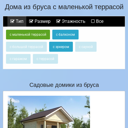
Дома из бруса с маленькой террасой
Тип
Размер
Этажность
Все
с маленькой террасой
с балконом
с большой террасой
с эркером
с сауной
с гаражом
с террасой
Садовые домики из бруса