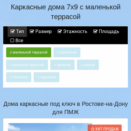
Каркасные дома 7х9 с маленькой
террасой
Тип
Размер
Этажность
Площадь
Все
с маленькой террасой
с балконом
с большой террасой
с эркером
с сауной
с гаражом
с террасой
Дома каркасные под ключ в Ростове-на-Дону
для ПМЖ
ХИТ ПРОДАЖ