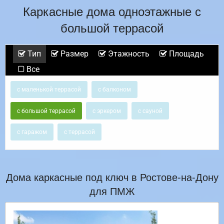
Каркасные дома одноэтажные с
большой террасой
Тип
Размер
Этажность
Площадь
Все
с маленькой террасой
с балконом
с большой террасой
с эркером
с сауной
с гаражом
с террасой
Дома каркасные под ключ в Ростове-на-Дону
для ПМЖ