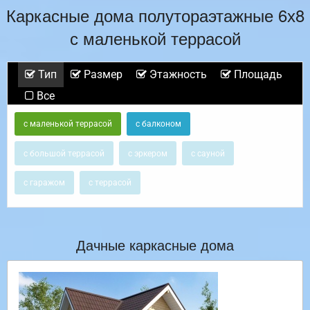
Каркасные дома полутораэтажные 6х8
с маленькой террасой
Тип
Размер
Этажность
Площадь
Все
с маленькой террасой
с балконом
с большой террасой
с эркером
с сауной
с гаражом
с террасой
Дачные каркасные дома