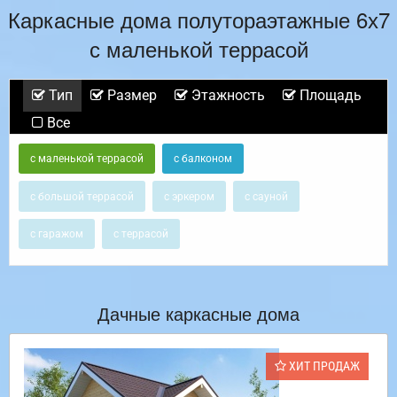
Каркасные дома полутораэтажные 6х7
с маленькой террасой
Тип
Размер
Этажность
Площадь
Все
с маленькой террасой
с балконом
с большой террасой
с эркером
с сауной
с гаражом
с террасой
Дачные каркасные дома
ХИТ ПРОДАЖ