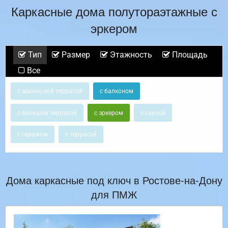
Каркасные дома полутораэтажные с
эркером
Тип
Размер
Этажность
Площадь
Все
с маленькой террасой
с балконом
с большой террасой
с эркером
с сауной
с гаражом
с террасой
Дома каркасные под ключ в Ростове-на-Дону
для ПМЖ